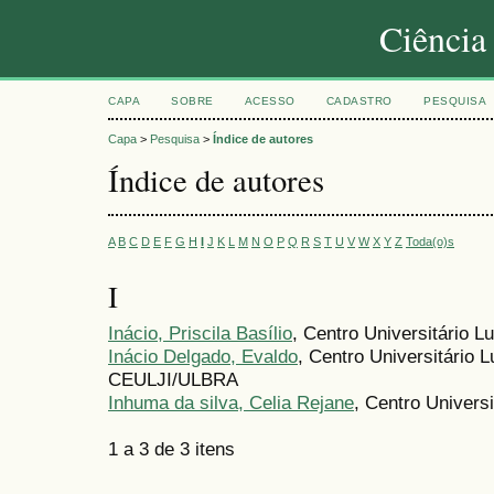
Ciência
CAPA
SOBRE
ACESSO
CADASTRO
PESQUISA
Capa
>
Pesquisa
>
Índice de autores
Índice de autores
A
B
C
D
E
F
G
H
I
J
K
L
M
N
O
P
Q
R
S
T
U
V
W
X
Y
Z
Toda(o)s
I
Inácio, Priscila Basílio
, Centro Universitário L
Inácio Delgado, Evaldo
, Centro Universitário L
CEULJI/ULBRA
Inhuma da silva, Celia Rejane
, Centro Universi
1 a 3 de 3 itens