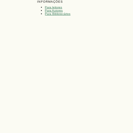
INFORMAÇÕES
Para leitores
Para Autores
Para Bibliotecários