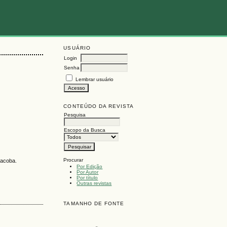
USUÁRIO
Login
Senha
Lembrar usuário
CONTEÚDO DA REVISTA
Pesquisa
Escopo da Busca
Procurar
vacoba.
Por Edição
Por Autor
Por título
Outras revistas
TAMANHO DE FONTE