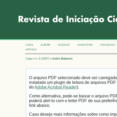
CAPA
SOBRE
ACESSO
CADASTRO
PESQUISA
ARTIGO
Capa
>
n. 6 (2007)
>
Izidro Balestro
O arquivo PDF selecionado deve ser carregad
instalado um plugin de leitura de arquivos PDF
do
Adobe Acrobat Reader
).
Como alternativa, pode-se baixar o arquivo PD
poderá abrí-lo com o leitor PDF de sua preferên
link abaixo.
Caso deseje mais informações sobre como impri