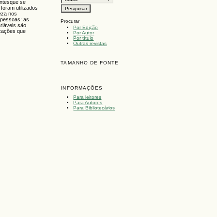
entesque se
foram utilizados
reza nos
e pessoas: as
Procurar
riáveis são
Por Edição
icações que
Por Autor
Por título
Outras revistas
TAMANHO DE FONTE
INFORMAÇÕES
Para leitores
Para Autores
Para Bibliotecários