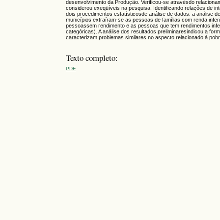
desenvolvimento da Produção. Verificou-se atravésdo relaciona
considerou exeqüíveis na pesquisa. Identificando relações de i
dois procedimentos estatísticosde análise de dados: a análise de
municípios extraíram-se as pessoas de famílias com renda infer
pessoassem rendimento e as pessoas que tem rendimentos inferi
categóricas). A análise dos resultados preliminaresindicou a fo
caracterizam problemas similares no aspecto relacionado à pobr
Texto completo:
PDF