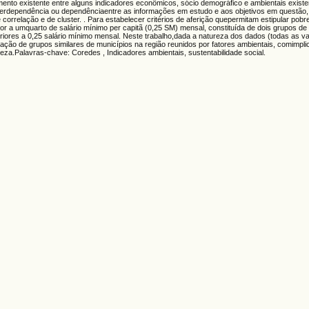
mento existente entre alguns indicadores econômicos, sócio demográfico e ambientais exist
nterdependência ou dependênciaentre as informações em estudo e aos objetivos em questão, 
 correlação e de cluster. . Para estabelecer critérios de aferição quepermitam estipular pob
ior a umquarto de salário mínimo per capitã (0,25 SM) mensal, constituída de dois grupos d
ores a 0,25 salário mínimo mensal. Neste trabalho,dada a natureza dos dados (todas as va
rmação de grupos similares de municípios na região reunidos por fatores ambientais, comimpl
eza.Palavras-chave: Coredes , Indicadores ambientais, sustentabilidade social.