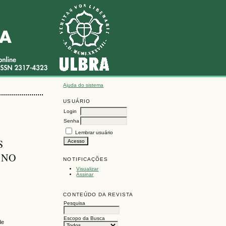
Ajuda do sistema
USUÁRIO
Login
Senha
Lembrar usuário
S
 NO
NOTIFICAÇÕES
Visualizar
Assinar
CONTEÚDO DA REVISTA
Pesquisa
Escopo da Busca
de