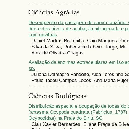
Ciências Agrárias
Desempenho da pastagem de capim tanzânia 
diferentes níveis de adubação nitrogenada e p
com novilhas
Daniel Martins Brambilla, Caio Marques Pime
Silva da Silva, Roberlaine Ribeiro Jorge, Mo
Alex de Oliveira Chagas
Avaliação de enzimas extracelulares em isola
sp.
Juliana Dalmagro Pandolfo, Aida Teresinha 
Paulo Tadeu Campos Lopes, Ana Maria Pujol 
Ciências Biológicas
Distribuição espacial e ocupação de tocas do 
fantasma Ocypode quadrata (Fabricius, 1787)
Ocypodidae) na Praia do Siriú, SC
Clair Xavier Bernardes, Eliane Fraga da Silv