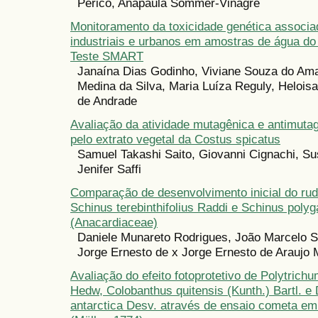
Périco, Anapaula Sommer-Vinagre
Monitoramento da toxicidade genética associa
industriais e urbanos em amostras de água do 
Teste SMART
Janaína Dias Godinho, Viviane Souza do Ama
Medina da Silva, Maria Luíza Reguly, Helois
de Andrade
Avaliação da atividade mutagênica e antimuta
pelo extrato vegetal da Costus spicatus
Samuel Takashi Saito, Giovanni Cignachi, Su
Jenifer Saffi
Comparação de desenvolvimento inicial do ru
Schinus terebinthifolius Raddi e Schinus poly
(Anacardiaceae)
Daniele Munareto Rodrigues, João Marcelo Sa
Jorge Ernesto de x Jorge Ernesto de Araujo 
Avaliação do efeito fotoprotetivo de Polytrich
Hedw, Colobanthus quitensis (Kunth.) Bartl. 
antarctica Desv. através de ensaio cometa em