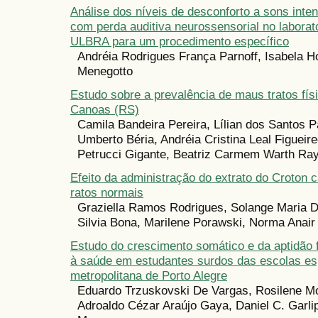
Análise dos níveis de desconforto a sons inte
com perda auditiva neurossensorial no laborat
ULBRA para um procedimento específico
Andréia Rodrigues França Parnoff, Isabela H
Menegotto
Estudo sobre a prevalência de maus tratos fís
Canoas (RS)
Camila Bandeira Pereira, Lílian dos Santos P
Umberto Béria, Andréia Cristina Leal Figueir
Petrucci Gigante, Beatriz Carmem Warth R
Efeito da administração do extrato do Croton 
ratos normais
Graziella Ramos Rodrigues, Solange Maria 
Silvia Bona, Marilene Porawski, Norma Anair
Estudo do crescimento somático e da aptidão f
à saúde em estudantes surdos das escolas esp
metropolitana de Porto Alegre
Eduardo Trzuskovski De Vargas, Rosilene Mo
Adroaldo Cézar Araújo Gaya, Daniel C. Garli