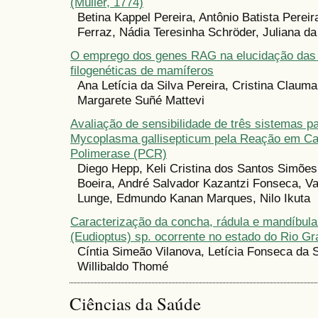
(Müller, 1774)
Betina Kappel Pereira, Antônio Batista Pereir
Ferraz, Nádia Teresinha Schröder, Juliana da
O emprego dos genes RAG na elucidação das 
filogenéticas de mamíferos
Ana Letícia da Silva Pereira, Cristina Claum
Margarete Suñé Mattevi
Avaliação de sensibilidade de três sistemas p
Mycoplasma gallisepticum pela Reação em Ca
Polimerase (PCR)
Diego Hepp, Keli Cristina dos Santos Simõe
Boeira, André Salvador Kazantzi Fonseca, V
Lunge, Edmundo Kanan Marques, Nilo Ikuta
Caracterização da concha, rádula e mandíbula
(Eudioptus) sp. ocorrente no estado do Rio Gr
Cíntia Simeão Vilanova, Letícia Fonseca da S
Willibaldo Thomé
Ciências da Saúde