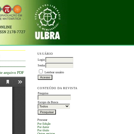
USUÁRIO
M
Login
Senha
ste arquivo PDF
Lembrar usuário
CONTEÚDO DA REVISTA
Pesquisa
Escopo da Busca
Procurar
Por Edição
Por Autor
Por título
Outras revistas