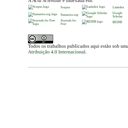
A
Acta Scientiae
é indexada em:
Scopus
Latindex
Google
Sumarios.org
Scholar
Journals for
REDIB
Free
Todos os trabalhos publicados aqui estão sob um
Atribuição 4.0 Internacional
.