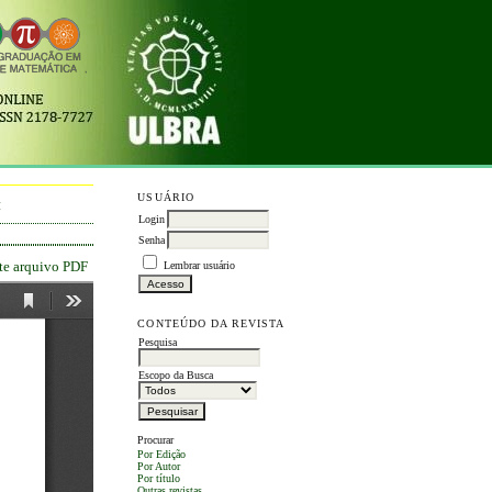
USUÁRIO
M
Login
Senha
ste arquivo PDF
Lembrar usuário
CONTEÚDO DA REVISTA
Pesquisa
Escopo da Busca
Procurar
Por Edição
Por Autor
Por título
Outras revistas