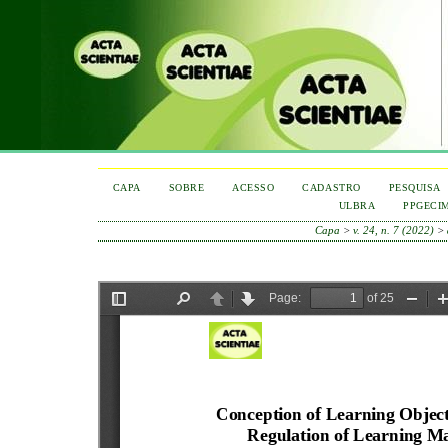
CAPA
SOBRE
ACESSO
CADASTRO
PESQUISA
ULBRA
PPGECI
Capa
>
v. 24, n. 7 (2022)
>