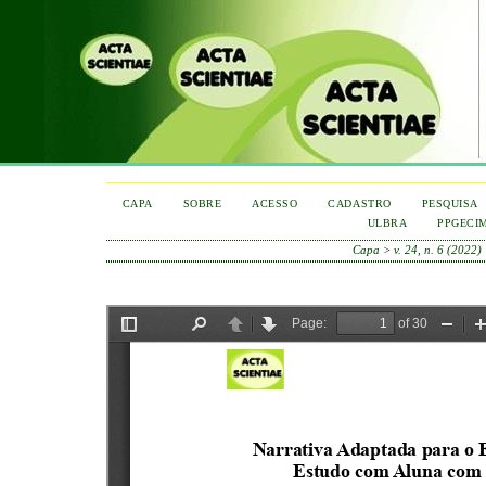
CAPA
SOBRE
ACESSO
CADASTRO
PESQUISA
ULBRA
PPGECI
Capa
>
v. 24, n. 6 (2022)