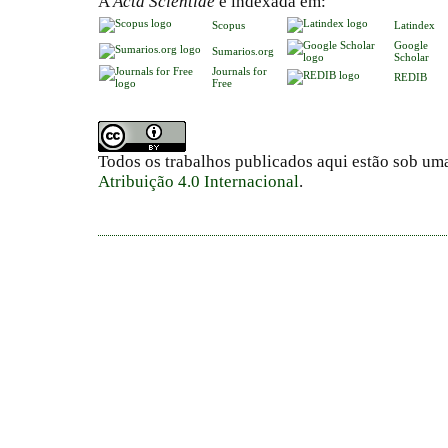
A
Acta Scientiae
é indexada em:
Scopus
Latindex
Google
Sumarios.org
Scholar
Journals for
REDIB
Free
Todos os trabalhos publicados aqui estão sob um
Atribuição 4.0 Internacional
.