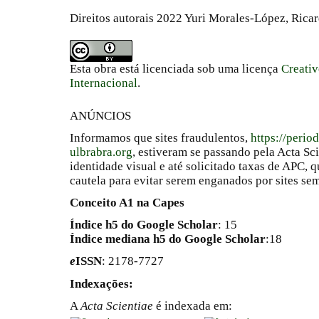
Direitos autorais 2022 Yuri Morales-López, Ric
Esta obra está licenciada sob uma licença
Creati
Internacional
.
ANÚNCIOS
Informamos que sites fraudulentos,
https://perio
ulbrabra.org
, estiveram se passando pela Acta Sc
identidade visual e até solicitado taxas de APC
cautela para evitar serem enganados por sites se
Conceito A1 na Capes
Índice h5 do Google Scholar
: 15
Índice mediana h5 do Google Scholar
:18
e
ISSN
: 2178-7727
Indexações:
A
Acta Scientiae
é indexada em: