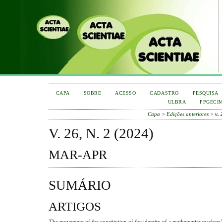
CAPA
SOBRE
ACESSO
CADASTRO
PESQUISA
ULBRA
PPGECI
Capa
>
Edições anteriores
>
v. 
V. 26, N. 2 (2024)
MAR-APR
SUMÁRIO
ARTIGOS
The movement of the constitution of the identity of a mathematics teachers