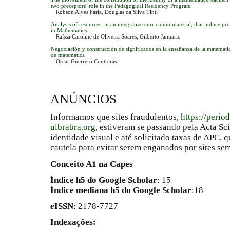
two preceptors’ role in the Pedagogical Residency Program
Robson Alves Faria, Douglas da Silva Tinti
Analysis of resources, in an integrative curriculum material, that induce p
in Mathematics
Raíssa Caroline de Oliveira Soares, Gilberto Januario
Negociación y construcción de significados en la enseñanza de la matemátic
de matemática
Oscar Guerrero Contreras
ANÚNCIOS
Informamos que sites fraudulentos,
https://perio
ulbrabra.org
, estiveram se passando pela Acta Sc
identidade visual e até solicitado taxas de APC
cautela para evitar serem enganados por sites se
Conceito A1 na Capes
Índice h5 do Google Scholar
: 15
Índice mediana h5 do Google Scholar
:18
e
ISSN
: 2178-7727
Indexações: