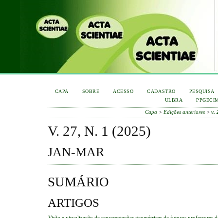
CAPA
SOBRE
ACESSO
CADASTRO
PESQUISA
ULBRA
PPGECI
Capa
>
Edições anteriores
>
v. 
V. 27, N. 1 (2025)
JAN-MAR
SUMÁRIO
ARTIGOS
Visão e visualização de representações geométricas de futuros professores 