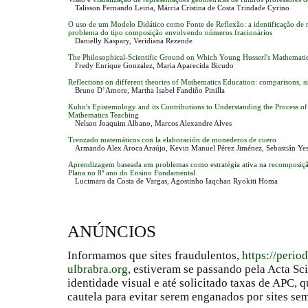
Talisson Fernando Leiria, Márcia Cristina de Costa Trindade Cyrino
O uso de um Modelo Didático como Fonte de Reflexão: a identificação de n
problema do tipo composição envolvendo números fracionários
Danielly Kaspary, Veridiana Rezende
The Philosophical-Scientific Ground on Which Young Husserl's Mathemati
Fredy Enrique Gonzalez, Maria Aparecida Bicudo
Reflections on different theories of Mathematics Education: comparisons, si
Bruno D’Amore, Martha Isabel Fandiño Pinilla
Kuhn's Epistemology and its Contributions to Understanding the Process 
Mathematics Teaching
Nelson Joaquim Albano, Marcos Alexandre Alves
Trenzado matemáticos con la elaboración de monederos de cuero
Armando Alex Aroca Araújo, Kevin Manuel Pérez Jiménez, Sebastián Yesi
Aprendizagem baseada em problemas como estratégia ativa na recomposiçã
Plana no 8º ano do Ensino Fundamental
Lucimara da Costa de Vargas, Agostinho Iaqchan Ryokiti Homa
ANÚNCIOS
Informamos que sites fraudulentos,
https://perio
ulbrabra.org
, estiveram se passando pela Acta Sc
identidade visual e até solicitado taxas de APC
cautela para evitar serem enganados por sites se