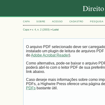
Direit
CAPA
SOBRE
ACESSO
CADASTRO
PESQUISA
Capa
>
v. 4, n. 2 (2003)
>
Luisi
O arquivo PDF selecionado deve ser carregad
instalado um plugin de leitura de arquivos PDF
do
Adobe Acrobat Reader
).
Como alternativa, pode-se baixar o arquivo PD
poderá abrí-lo com o leitor PDF de sua preferên
link abaixo.
Caso deseje mais informações sobre como impri
PDFs, a Highwire Press oferece uma página d
PDFs
bastante útil.