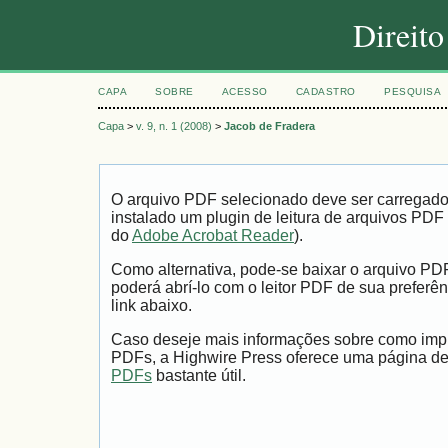
Direit
CAPA
SOBRE
ACESSO
CADASTRO
PESQUISA
Capa
>
v. 9, n. 1 (2008)
>
Jacob de Fradera
O arquivo PDF selecionado deve ser carregad
instalado um plugin de leitura de arquivos PDF
do
Adobe Acrobat Reader
).
Como alternativa, pode-se baixar o arquivo PD
poderá abrí-lo com o leitor PDF de sua preferên
link abaixo.
Caso deseje mais informações sobre como impri
PDFs, a Highwire Press oferece uma página d
PDFs
bastante útil.