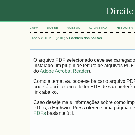
Direit
CAPA
SOBRE
ACESSO
CADASTRO
PESQUISA
Capa
>
v. 11, n. 1 (2010)
>
Loeblein dos Santos
O arquivo PDF selecionado deve ser carregad
instalado um plugin de leitura de arquivos PDF
do
Adobe Acrobat Reader
).
Como alternativa, pode-se baixar o arquivo PD
poderá abrí-lo com o leitor PDF de sua preferên
link abaixo.
Caso deseje mais informações sobre como impri
PDFs, a Highwire Press oferece uma página d
PDFs
bastante útil.