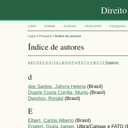
Direit
CAPA
SOBRE
ACESSO
CADASTRO
PESQUISA
Capa
>
Pesquisa
>
Índice de autores
Índice de autores
A
B
C
D
E
F
G
H
I
J
K
L
M
N
O
P
Q
R
S
T
U
V
W
X
Y
Z
Toda(o)s
d
dos Santos, Jahyra Helena
(Brasil)
Duarte Costa Corrêa, Murilo
(Brasil)
Dworkin, Ronald
(Brasil)
E
Elbert, Carlos Alberto
(Brasil)
Englert, Giulia Jaeger
, Ulbra/Canoas e FATO (B