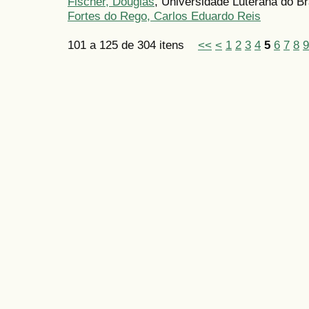
Fischer, Douglas
, Universidade Luterana do Bra
Fortes do Rego, Carlos Eduardo Reis
101 a 125 de 304 itens
<<
<
1
2
3
4
5
6
7
8
9