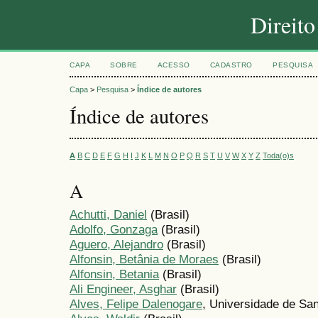
Direit
CAPA
SOBRE
ACESSO
CADASTRO
PESQUISA
Capa
>
Pesquisa
>
Índice de autores
Índice de autores
A
B
C
D
E
F
G
H
I
J
K
L
M
N
O
P
Q
R
S
T
U
V
W
X
Y
Z
Toda(o)s
A
Achutti, Daniel
(Brasil)
Adolfo, Gonzaga
(Brasil)
Aguero, Alejandro
(Brasil)
Alfonsin, Betânia de Moraes
(Brasil)
Alfonsin, Betania
(Brasil)
Ali Engineer, Asghar
(Brasil)
Alves, Felipe Dalenogare
, Universidade de San