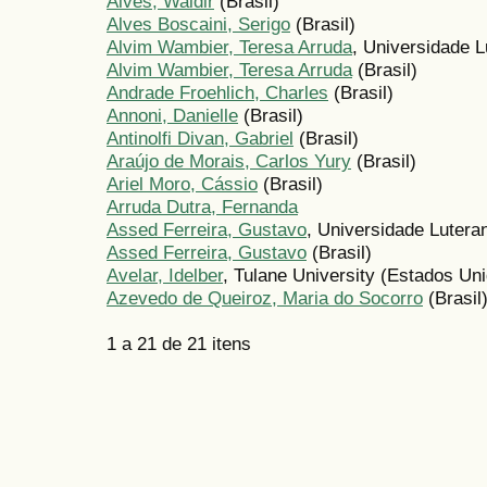
Alves, Waldir
(Brasil)
Alves Boscaini, Serigo
(Brasil)
Alvim Wambier, Teresa Arruda
, Universidade L
Alvim Wambier, Teresa Arruda
(Brasil)
Andrade Froehlich, Charles
(Brasil)
Annoni, Danielle
(Brasil)
Antinolfi Divan, Gabriel
(Brasil)
Araújo de Morais, Carlos Yury
(Brasil)
Ariel Moro, Cássio
(Brasil)
Arruda Dutra, Fernanda
Assed Ferreira, Gustavo
, Universidade Luteran
Assed Ferreira, Gustavo
(Brasil)
Avelar, Idelber
, Tulane University (Estados Un
Azevedo de Queiroz, Maria do Socorro
(Brasil
1 a 21 de 21 itens