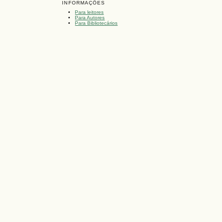
INFORMAÇÕES
Para leitores
Para Autores
Para Bibliotecários