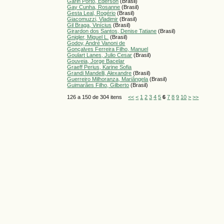
Garin Porto, Éderson
(Brasil)
Gay Cunha, Rosanne
(Brasil)
Gesta Leal, Rogério
(Brasil)
Giacomuzzi, Vladimir
(Brasil)
Gil Braga, Vinícius
(Brasil)
Girardon dos Santos, Denise Tatiane
(Brasil)
Gnigler, Miguel L.
(Brasil)
Godoy, André Vanoni de
Gonçalves Ferreira Filho, Manuel
Goulart Lanes, Julio Cesar
(Brasil)
Gouveia, Jorge Bacelar
Graeff Perius, Karine Sofia
Grandi Mandelli, Alexandre
(Brasil)
Guerreiro Milhoranza, Mariângela
(Brasil)
Guimarães Filho, Gilberto
(Brasil)
126 a 150 de 304 itens
<<
<
1
2
3
4
5
6
7
8
9
10
>
>>