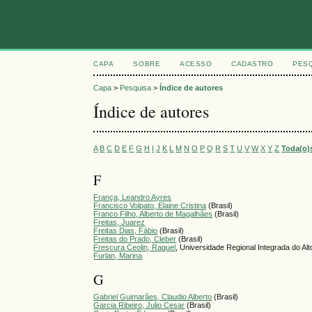
CAPA
SOBRE
ACESSO
CADASTRO
PES
Capa
>
Pesquisa
>
Índice de autores
Índice de autores
A
B
C
D
E
F
G
H
I
J
K
L
M
N
O
P
Q
R
S
T
U
V
W
X
Y
Z
Toda(o)
F
França, Leandro Ayres
Francisco Volpato, Elaine Cristina
(Brasil)
Franco Filho, Alberto de Magalhães
(Brasil)
Freitas, Juarez
Freitas Dias, Fábio
(Brasil)
Freitas do Prado, Cleber
(Brasil)
Frescura Ceolin, Raquel
, Universidade Regional Integrada do A
Furlan, Marina
G
Gabriel Guimarães, Claudio Alberto
(Brasil)
Garcia Ribeiro, Julio Cesar
(Brasil)