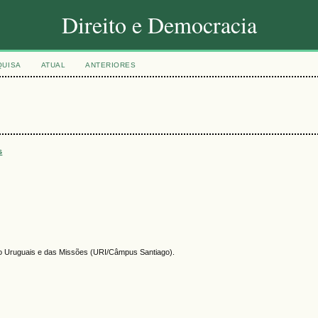
Direito e Democracia
QUISA
ATUAL
ANTERIORES
s
lto Uruguais e das Missões (URI/Câmpus Santiago).