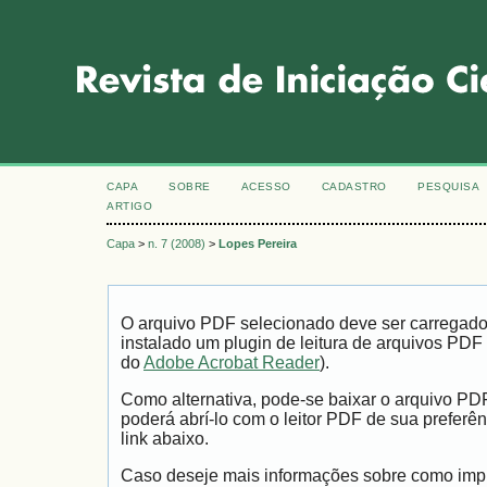
CAPA
SOBRE
ACESSO
CADASTRO
PESQUISA
ARTIGO
Capa
>
n. 7 (2008)
>
Lopes Pereira
O arquivo PDF selecionado deve ser carregad
instalado um plugin de leitura de arquivos PDF
do
Adobe Acrobat Reader
).
Como alternativa, pode-se baixar o arquivo PD
poderá abrí-lo com o leitor PDF de sua preferên
link abaixo.
Caso deseje mais informações sobre como impri