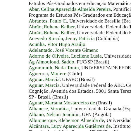
Estudos Pós-Graduados em Educação Matemática 
Abar, Celina Aparecida Almeida Pereira
, Pontifí
Programa de Estudos Pós-Graduados em Educação
Abrantes, Paulo C.
, Universidade de Brasília (Bra
Abrão, Ruhena Kelber
, Universidade Federal do T
Abrão, Ruhena Kelber
, Universidade Federal do 
Acevedo Rincón, Jenny Patricia
(Colômbia)
Acunha, Vitor Hugo Araújo
Adelantado, José Vicente Gimeno
Adorno de Oliveira, Lucilene Lusia
, Universidad
Ag Almouloud, Saddo
, PUC/SP (Brasil)
Agranionih, Neila Tonin
, UNIVERSIDADE FEDER
Aguerrea, Maitere
(Chile)
Aguiar, Marcia
, UFABC (Brasil)
Aguiar, Marcia
, Universidade Federal do ABC, C
Cognição. Avenida dos Estados, 5001 Santa Tere
SP - Brasil. (Brasil)
Aguiar, Mariana Mostardeiro de
(Brasil)
Albanese, Veronica
, Universidad de Granada (Es
Albano, Nelson Joaquim
, UFN (Angola)
Albuquerque, Kleberson Almeida de
, Universida
Alcântara, Lucy Aparecida Gutiérrez de
, Institu