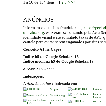
1 a 50 de 134 itens
1
2
3
>
>>
ANÚNCIOS
Informamos que sites fraudulentos,
https://perio
ulbrabra.org
, estiveram se passando pela Acta Sc
identidade visual e até solicitado taxas de APC
cautela para evitar serem enganados por sites se
Conceito A1 na Capes
Índice h5 do Google Scholar
: 15
Índice mediana h5 do Google Scholar
:18
e
ISSN
: 2178-7727
Indexações:
A
Acta Scientiae
é indexada em:
Scopus
Latindex
Google
Sumarios.org
Scholar
Journals for
REDIB
Free