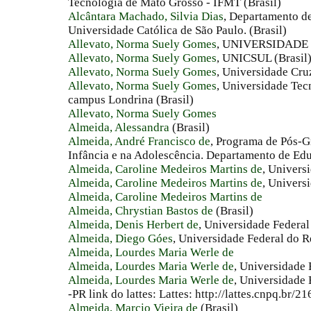
Tecnologia de Mato Grosso - IFMT (Brasil)
Alcântara Machado, Silvia Dias
, Departamento de
Universidade Católica de São Paulo. (Brasil)
Allevato, Norma Suely Gomes
, UNIVERSIDADE
Allevato, Norma Suely Gomes
, UNICSUL (Brasil
Allevato, Norma Suely Gomes
, Universidade Cruz
Allevato, Norma Suely Gomes
, Universidade Tec
campus Londrina (Brasil)
Allevato, Norma Suely Gomes
Almeida, Alessandra
(Brasil)
Almeida, André Francisco de
, Programa de Pós-
Infância e na Adolescência. Departamento de Ed
Almeida, Caroline Medeiros Martins de
, Univers
Almeida, Caroline Medeiros Martins de
, Univers
Almeida, Caroline Medeiros Martins de
Almeida, Chrystian Bastos de
(Brasil)
Almeida, Denis Herbert de
, Universidade Federal
Almeida, Diego Góes
, Universidade Federal do R
Almeida, Lourdes Maria Werle de
Almeida, Lourdes Maria Werle de
, Universidade 
Almeida, Lourdes Maria Werle de
, Universidade
-PR link do lattes: Lattes: http://lattes.cnpq.br
Almeida, Marcio Vieira de
(Brasil)