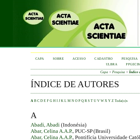
CAPA
SOBRE
ACESSO
CADASTRO
PESQUISA
ULBRA
PPGECI
Capa
>
Pesquisa
>
Índice 
ÍNDICE DE AUTORES
A
B
C
D
E
F
G
H
I
J
K
L
M
N
O
P
Q
R
S
T
U
V
W
X
Y
Z
Toda(o)s
A
Abadi, Abadi
(Indonésia)
Abar, Celina A.A.P.
, PUC-SP (Brasil)
Abar, Celina A.A.P.
, Pontifícia Universidade Cat