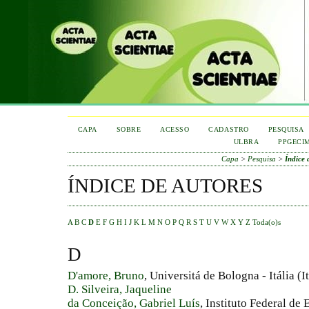
CAPA
SOBRE
ACESSO
CADASTRO
PESQUISA
ULBRA
PPGECI
Capa
>
Pesquisa
>
Índice 
ÍNDICE DE AUTORES
A
B
C
D
E
F
G
H
I
J
K
L
M
N
O
P
Q
R
S
T
U
V
W
X
Y
Z
Toda(o)s
D
D'amore, Bruno
, Universitá de Bologna - Itália (It
D. Silveira, Jaqueline
da Conceição, Gabriel Luís
, Instituto Federal de