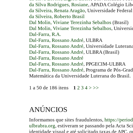
da Silva Rodrigues, Rosiane
, APADA Colégio Libe
da Silveira, Renata Aragão
, Universidade Federal
da Silveira, Roberto Brasil
Dal Molin, Viviane Terezinha Sebalhos
(Brasil)
Dal Molin, Viviane Terezinha Sebalhos
, Universi
Dal-Farra, R.A.
Dal-Farra, Rossano André
, ULBRA
Dal-Farra, Rossano André
, Universidade Luterana
Dal-Farra, Rossano André
, ULBRA (Brasil)
Dal-Farra, Rossano André
Dal-Farra, Rossano André
, PPGECIM-ULBRA
Dal-Farra, Rossano André
, Programa de Pós-Grad
Matemática da Universidade Luterana do Brasil.
1 a 50 de 186 itens
1
2
3
4
>
>>
ANÚNCIOS
Informamos que sites fraudulentos,
https://perio
ulbrabra.org
, estiveram se passando pela Acta Sc
identidade visual e até solicitado taxas de APC