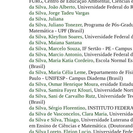
FURG, Centro de Educação Ambiental, Ciências
da Silva, João Alberto
, Universidade Federal do
da Silva, Jorge Tadeu Vargas
da Silva, Juliana
da Silva, Juliano Tonezer
, Programa de Pós-Grad
Matemática - UPF (Brasil)
da Silva, Kleyfton Soares
, Universidade Federal 
da Silva, Maiana Santana
da Silva, Marcelo Souza
, IF Sertão - PE - Campus
da Silva, Marcio Antonio
, Universidade Federal 
da Silva, Maria Katia Cordeiro
, Escola Normal E
(Brasil)
da Silva, Maria Célia Leme
, Departamento de Fís
Paulo - UNIFESP - Campus Diadema (Brasil)
da Silva, Osmar Henrique Moura
, ersidade Estad
da Silva, Samira Fayez Kfouri
, Universidade Nort
da Silva, Sani de Carvalho Rutz
, Universidade T
(Brasil)
da Silva, Sérgio Florentino
, INSTITUTO FEDERA
da Silva de Vasconcelos, Clara Maria
, Universida
da Silva e Silva, Thiago
, Universidade Luterana 
em Ensino de Ciências e Matemática. (Doutorando
da Silva Loreto, Elgion Lucio
, Universidade Fede