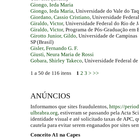
Giongo, Ieda Maria
Giongo, Ieda Maria
, Universidade do Vale do Taq
Giordano, Cassio Cristiano
, Universidade Federa
Giraldo, Victor
, Universidade Federal do Rio de J
Giraldo, Victor
, Programa de Pós-Graduação em E
Girotto Junior, Gildo
, Universidade de Campinas 
SP (Brasil)
Gisler, Fernando G. F.
Giusti, Neura Maria de Rossi
Gobara, Shirley Takeco
, Universidade Federal de
1 a 50 de 116 itens
1
2
3
>
>>
ANÚNCIOS
Informamos que sites fraudulentos,
https://perio
ulbrabra.org
, estiveram se passando pela Acta Sc
identidade visual e até solicitado taxas de APC
cautela para evitar serem enganados por sites se
Conceito A1 na Capes