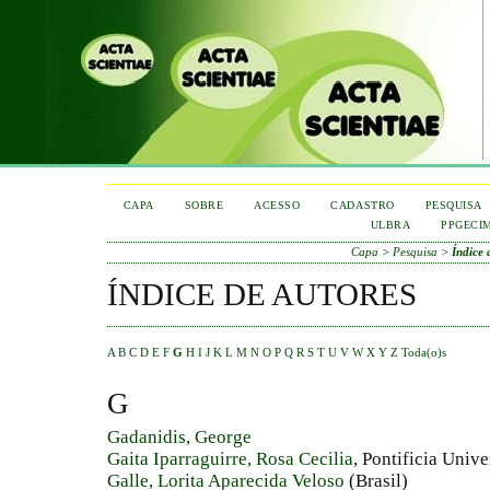
CAPA
SOBRE
ACESSO
CADASTRO
PESQUISA
ULBRA
PPGECI
Capa
>
Pesquisa
>
Índice 
ÍNDICE DE AUTORES
A
B
C
D
E
F
G
H
I
J
K
L
M
N
O
P
Q
R
S
T
U
V
W
X
Y
Z
Toda(o)s
G
Gadanidis, George
Gaita Iparraguirre, Rosa Cecilia
, Pontificia Univ
Galle, Lorita Aparecida Veloso
(Brasil)