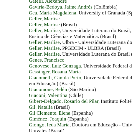
Gatelli, Alexandre
Gaviria-Bedoya, Jaime Andrés
(Colômbia)
Gea, Maria Magdalena
, University of Granada (S
Geller, Marlise
Geller, Marlise
(Brasil)
Geller, Marlise
, Universidade Luterana do Brasi
Ensino de Ciências e Matemática. (Brasil)
Geller, Marlise
, Ulbra - Universidade Luterana do 
Geller, Marlise
, PPGECIM - ULBRA (Brasil)
Geller, Marlise
, Universidade Luterana do Brasil 
Genes, Francisco
Genovese, Luiz Gonzaga
, Universidade Federal d
Gessinger, Rosana Maria
Giacomelli, Camila Porto
, Universidade Federal
em Educação) (Brasil)
Giacomone, Belén
(São Marino)
Giaconi, Valentina
(Chile)
Gibert-Delgado, Rosario del Pilar
, Instituto Poli
Gil, Natalia
(Brasil)
Gil Clemente, Elena
(Espanha)
Giménez, Joaquin
(Espanha)
Giongo, Ieda Maria
, Doutora em Educação - Univ
Univates (Brasil)