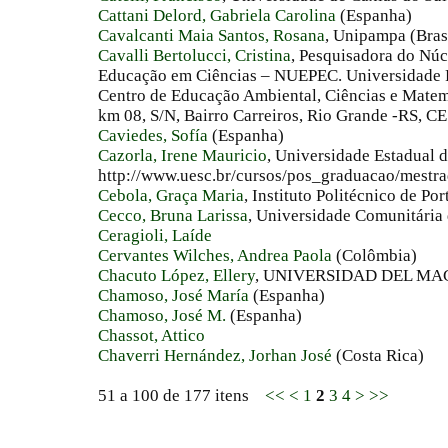
Cattani Delord, Gabriela Carolina
(Espanha)
Cavalcanti Maia Santos, Rosana
, Unipampa (Bras
Cavalli Bertolucci, Cristina
, Pesquisadora do Núc
Educação em Ciências – NUEPEC. Universidade 
Centro de Educação Ambiental, Ciências e Mate
km 08, S/N, Bairro Carreiros, Rio Grande -RS, CE 
Caviedes, Sofía
(Espanha)
Cazorla, Irene Mauricio
, Universidade Estadual 
http://www.uesc.br/cursos/pos_graduacao/mestra
Cebola, Graça Maria
, Instituto Politécnico de Por
Cecco, Bruna Larissa
, Universidade Comunitária
Ceragioli, Laíde
Cervantes Wilches, Andrea Paola
(Colômbia)
Chacuto López, Ellery
, UNIVERSIDAD DEL MA
Chamoso, José María
(Espanha)
Chamoso, José M.
(Espanha)
Chassot, Attico
Chaverri Hernández, Jorhan José
(Costa Rica)
51 a 100 de 177 itens
<<
<
1
2
3
4
>
>>