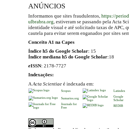
ANÚNCIOS
Informamos que sites fraudulentos,
https://perio
ulbrabra.org
, estiveram se passando pela Acta Sc
identidade visual e até solicitado taxas de APC
cautela para evitar serem enganados por sites se
Conceito A1 na Capes
Índice h5 do Google Scholar
: 15
Índice mediana h5 do Google Scholar
:18
e
ISSN
: 2178-7727
Indexações:
A
Acta Scientiae
é indexada em:
Scopus
Latindex
Google
Sumarios.org
Scholar
Journals for
REDIB
Free