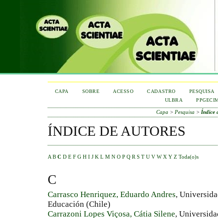
CAPA
SOBRE
ACESSO
CADASTRO
PESQUISA
ULBRA
PPGECI
Capa
>
Pesquisa
>
Índice 
ÍNDICE DE AUTORES
A
B
C
D
E
F
G
H
I
J
K
L
M
N
O
P
Q
R
S
T
U
V
W
X
Y
Z
Toda(o)s
C
Carrasco Henriquez, Eduardo Andres
, Universida
Educación (Chile)
Carrazoni Lopes Viçosa, Cátia Silene
, Universid