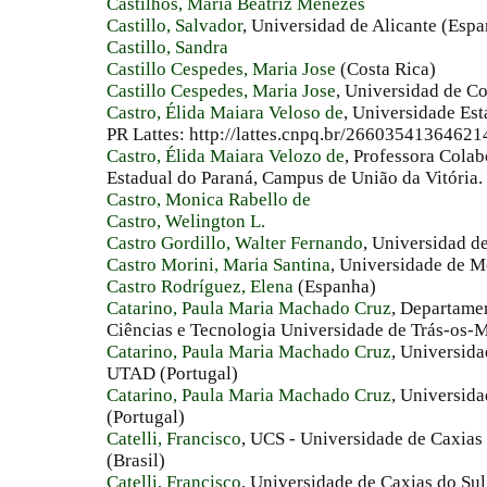
Castilhos, Maria Beatriz Menezes
Castillo, Salvador
, Universidad de Alicante (Esp
Castillo, Sandra
Castillo Cespedes, Maria Jose
(Costa Rica)
Castillo Cespedes, Maria Jose
, Universidad de Co
Castro, Élida Maiara Veloso de
, Universidade Es
PR Lattes: http://lattes.cnpq.br/266035413646214
Castro, Élida Maiara Velozo de
, Professora Cola
Estadual do Paraná, Campus de União da Vitória. 
Castro, Monica Rabello de
Castro, Welington L.
Castro Gordillo, Walter Fernando
, Universidad d
Castro Morini, Maria Santina
, Universidade de M
Castro Rodríguez, Elena
(Espanha)
Catarino, Paula Maria Machado Cruz
, Departame
Ciências e Tecnologia Universidade de Trás-os-M
Catarino, Paula Maria Machado Cruz
, Universida
UTAD (Portugal)
Catarino, Paula Maria Machado Cruz
, Universid
(Portugal)
Catelli, Francisco
, UCS - Universidade de Caxia
(Brasil)
Catelli, Francisco
, Universidade de Caxias do Sul