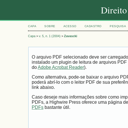
Direit
CAPA
SOBRE
ACESSO
CADASTRO
PESQUISA
Capa
>
v. 5, n. 1 (2004)
>
Zavascki
O arquivo PDF selecionado deve ser carregad
instalado um plugin de leitura de arquivos PDF
do
Adobe Acrobat Reader
).
Como alternativa, pode-se baixar o arquivo PD
poderá abrí-lo com o leitor PDF de sua preferên
link abaixo.
Caso deseje mais informações sobre como impri
PDFs, a Highwire Press oferece uma página d
PDFs
bastante útil.