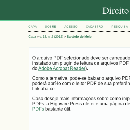
Direit
CAPA
SOBRE
ACESSO
CADASTRO
PESQUISA
Capa
>
v. 13, n. 2 (2012)
>
Sartório de Melo
O arquivo PDF selecionado deve ser carregad
instalado um plugin de leitura de arquivos PDF
do
Adobe Acrobat Reader
).
Como alternativa, pode-se baixar o arquivo PD
poderá abrí-lo com o leitor PDF de sua preferên
link abaixo.
Caso deseje mais informações sobre como impri
PDFs, a Highwire Press oferece uma página d
PDFs
bastante útil.